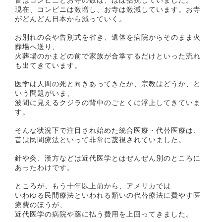
昔はコンビニとお寺の数は、ほぼ拮抗していました。
現在、コンビニは激増し、お寺は激減しています。お寺
がどんどん日本から減っていく。
お別れの会や告別式を省き、遺体を病院からそのまま火
葬場へ送り、
火葬場のかまどの前で家族が合掌するだけといった流れ
も出てきています。
医学は人間の死と向きあってきたか、宗教はどうか、と
いう問題がいま、
波間に見えるクジラの背中のごとくに浮上してきていま
す。
そんな状況下で注目され始めた統合医療・代替医療は、
昔は民間療法といって非常に蔑視されていました。
針や灸、漢方などは近代医学とはぜんぜん別のところに
あったわけです。
ところが、もう十年以上前から、アメリカでは
いわゆる民間療法といわれる類いの代替療法に費やす医
療費のほうが、
近代医学の病院や薬に払う費用を上回ってきました。